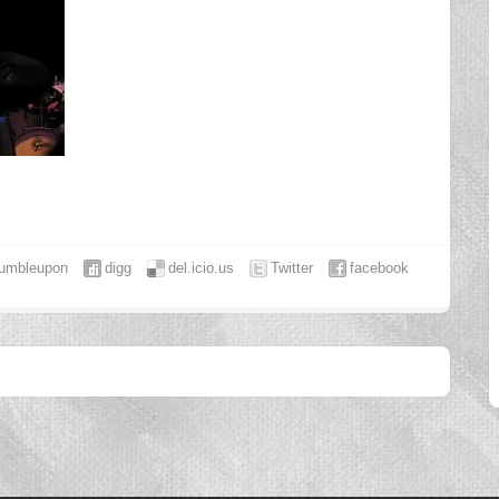
tumbleupon
digg
del.icio.us
Twitter
facebook