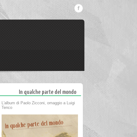
In qualche parte del mondo
L'album di Paolo Zicconi, omaggio a Luigi
Tenco