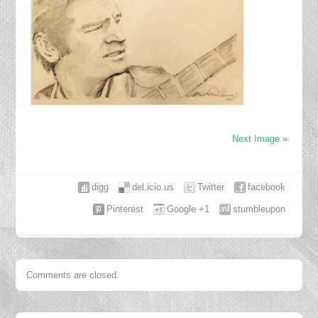
Next Image »
digg
del.icio.us
Twitter
facebook
Pinterest
Google +1
stumbleupon
Comments are closed.