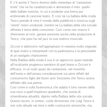
E c’è anche il Tenco diverso dallo stereotipo di “cantautore
triste” che ne ha caratterizzato e alimentato il mito: quello
delle ballate ironiche, in cui è evidente una forma pur
embrionale di canzone teatro. E così ne La ballata della moda
Tenco prende di mira il mondo della pubblicità e ironizza sugli
“utenti” meno smaliziati, mentre ne La ballata della vita sociale
affronta il tema della corruzione. Così come non manca il
riferimento al rock, genere presente anche nella produzione di
Tenco, che pure ha nel jazz la sua matrice musicale.
Zicconi è abilissimo nell’appropriarsi in maniera molto originale
di quei motivi e interpretarli con la padronanza e la personalità
di un navigato chansonnier.
Nella Ballata della moda il suo è un approccio quasi teatrale
all’incalzante progresso narrativo di quel brano e Zicconi è
efficace, in un ruolo quasi da cantastorie, nel rivestirlo
dell’ironia e dell’amara considerazione sui primi effetti del
consumismo figlio del boom anni Sessanta che Tenco aveva
affidato alla sua penna.
Cosi come è sulla fisarmonica che adatta il tono severo della
sua voce a quell’impietoso quadretto, che suona di
straordinaria attualità, dipinto nella Ballata della vita sociale.
Questo lavoro, in sintesi, vuole dimostrare che Luigi Tenco è
non solo attuale nei temi e nelle costruzioni armoniche, ma