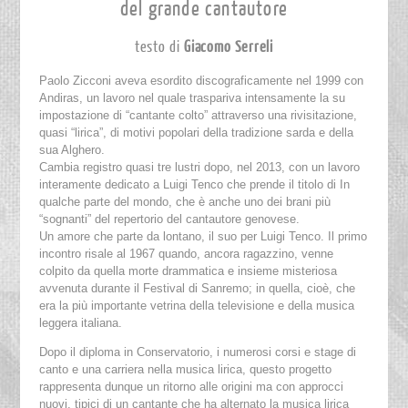
del grande cantautore
testo di
Giacomo Serreli
Paolo Zicconi aveva esordito discograficamente nel 1999 con
Andiras, un lavoro nel quale traspariva intensamente la su
impostazione di “cantante colto” attraverso una rivisitazione,
quasi “lirica”, di motivi popolari della tradizione sarda e della
sua Alghero.
Cambia registro quasi tre lustri dopo, nel 2013, con un lavoro
interamente dedicato a Luigi Tenco che prende il titolo di In
qualche parte del mondo, che è anche uno dei brani più
“sognanti” del repertorio del cantautore genovese.
Un amore che parte da lontano, il suo per Luigi Tenco. Il primo
incontro risale al 1967 quando, ancora ragazzino, venne
colpito da quella morte drammatica e insieme misteriosa
avvenuta durante il Festival di Sanremo; in quella, cioè, che
era la più importante vetrina della televisione e della musica
leggera italiana.
Dopo il diploma in Conservatorio, i numerosi corsi e stage di
canto e una carriera nella musica lirica, questo progetto
rappresenta dunque un ritorno alle origini ma con approcci
nuovi, tipici di un cantante che ha alternato la musica lirica