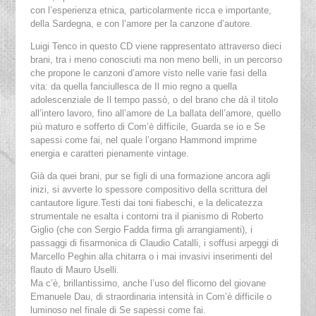
con l’esperienza etnica, particolarmente ricca e importante,
della Sardegna, e con l’amore per la canzone d’autore.
Luigi Tenco in questo CD viene rappresentato attraverso dieci
brani, tra i meno conosciuti ma non meno belli, in un percorso
che propone le canzoni d’amore visto nelle varie fasi della
vita: da quella fanciullesca de Il mio regno a quella
adolescenziale de Il tempo passò, o del brano che dà il titolo
all’intero lavoro, fino all’amore de La ballata dell’amore, quello
più maturo e sofferto di Com’è difficile, Guarda se io e Se
sapessi come fai, nel quale l’organo Hammond imprime
energia e caratteri pienamente vintage.
Già da quei brani, pur se figli di una formazione ancora agli
inizi, si avverte lo spessore compositivo della scrittura del
cantautore ligure.Testi dai toni fiabeschi, e la delicatezza
strumentale ne esalta i contorni tra il pianismo di Roberto
Giglio (che con Sergio Fadda firma gli arrangiamenti), i
passaggi di fisarmonica di Claudio Catalli, i soffusi arpeggi di
Marcello Peghin alla chitarra o i mai invasivi inserimenti del
flauto di Mauro Uselli.
Ma c’è, brillantissimo, anche l’uso del flicorno del giovane
Emanuele Dau, di straordinaria intensità in Com’è difficile o
luminoso nel finale di Se sapessi come fai.