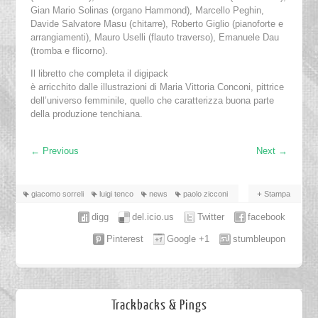
Gian Mario Solinas (organo Hammond), Marcello Peghin,
Davide Salvatore Masu (chitarre), Roberto Giglio (pianoforte e
arrangiamenti), Mauro Uselli (flauto traverso), Emanuele Dau
(tromba e flicorno).
Il libretto che completa il digipack
è arricchito dalle illustrazioni di Maria Vittoria Conconi, pittrice
dell’universo femminile, quello che caratterizza buona parte
della produzione tenchiana.
←
Previous
Next
→
giacomo sorreli
luigi tenco
news
paolo zicconi
Stampa
digg
del.icio.us
Twitter
facebook
Pinterest
Google +1
stumbleupon
Trackbacks & Pings