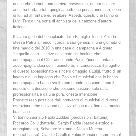
anche che durante una carriera brevissima, durata soli sei
anni, ha trattato tutti quegli aspetti che poi saranno altri, dopo
di lui, ad affrontare ed esaltare. Aspetti, questi, che fanno di
Luigi Tenco una sorta di apripista della canzone d’autore
italiana.
Il lavoro gode del beneplacito della Famiglia Tenco. Anzi la
stessa Patrizia Tenco ricorda la sua genesi, in una giornata di
fine maggio del 2010 in una casa di campagna a Alghero.
“In quella casa – scrive nelle note del booklet che
accompagnano il CD – ascoltando Paolo Zicconi cantare
accompagnandosi con il pianoforte, si concretizzò il progetto
di questo appassionato e sincero omaggio a Luigi, frutto di un
lavoro e di un impegno che Paolo e i musicisti che lo hanno
accompagnato hanno svolto con grande passione e con il
rispetto e la dedizione che possono nascere solo dalla
professionalità e da una pura, onesta intenzione”.
Progetto reso possibile dall’intervento di musicisti di diversa
estrazione, che spaziano dal jazz al pop-rock fino alla musica
brasiliana.
Vi hanno suonato Paolo Zuddas (percussioni, batteria),
Riccardo Collu (batteria), Sergio Fadda (basso elettrico e
arrangiamenti), Salvatore Maltana e Nicola Murenu
(contrabbasso), Claudio Catalli e Fabio Manconi (fisarmonica),