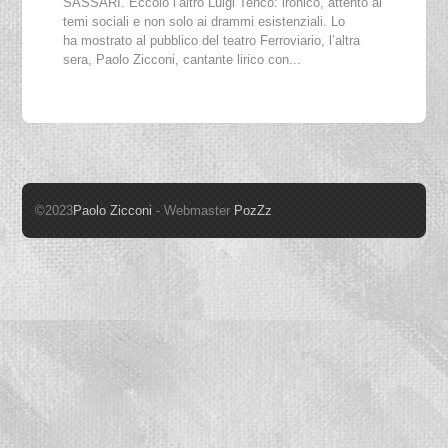
SASSARI. Eccolo l’altro Luigi Tenco: ironico, attento ai
temi sociali e non solo ai drammi esistenziali. Lo
ha mostrato al pubblico del teatro Ferroviario, l’altra
sera, Paolo Zicconi, cantante lirico con...
©2023
Paolo Zicconi
- Webmaster
PozZz