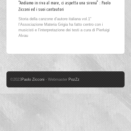
“Andiamo in riva al mare, ci aspetta una sirena” : Paolo
Zicconi ed i suoi cantautori
Storia della canzone d’autore italiana vol.1”
l’Associazione Materia Grigia ha fatto centro con i
musicisti e l’interpretazione dei testi a cura di Pierluigi
Alvau
©2023
Paolo Zicconi
- Webmaster
PozZz