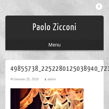
Paolo Zicconi
Menu
49855738_2252280125038940_72
Gennaio 25, 2019
admin