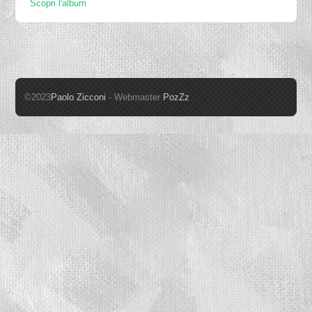
Scopri l'album
©2023
Paolo Zicconi
- Webmaster
PozZz