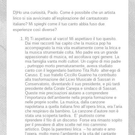
D)Ho una curiosità, Paolo. Come è possibile che un artista
lirico si sia avvicinato all’esplorazione del cantautorato
italiano? Mi spieghi come il tuo canto abbia fuso due
esperienze così diverse?
R) Ti aspettavo al varco! Mi aspettavo il tuo quesito.
Dai miei racconti hai capito che la musica pop ha
accompagnato la mia vita esattamente come la lirica e
la musica strumentale colta. Mio padre era un grande
appassionato di musica, ed ascoltava ogni genere. La
mia famiglia vanta molti cultori. Un cugino di mio padre
, purtroppo morto prematuramente, aveva studiato
canto con il leggendario baritono Tita Rufo alter-ego di
Caruso. E suo fratello Ciccillo Guarino ha contribuito
alla trasformazione del Liceo Musicale di Sassari in
Conservatorio, diventando il suo presidente, e più tardi
presidente della Corale Canepa e sindaco di Sassari.
Queste mie precisazioni aiutano a comprendere
l’importanza dell’ambiente nella propria formazione e
nelle proprie scelte. La musica, dalla canzone
napoletana a quella italiana fino all’opera lirica, era l’aria
che respiravo da bambino. La canzone d’autore non è
stata una scoperta tardiva. E’ piuttosto come
riprendere il filo di un discorso Forse era rimasto sopito
per il prevalere di altre scelte nel mio cammino
artistico. Dopo la parentesi lirica – ho amato e amo
l’opera, molto meno l’ambiente e la vita del cantante