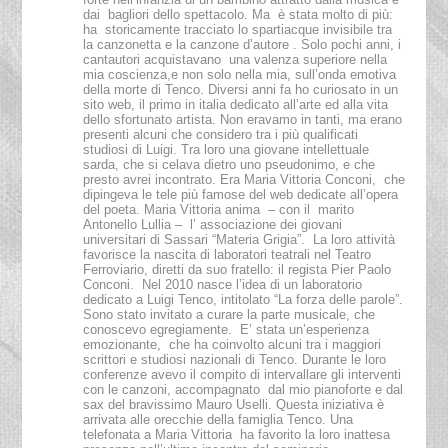
dai bagliori dello spettacolo. Ma è stata molto di più:
ha storicamente tracciato lo spartiacque invisibile tra
la canzonetta e la canzone d’autore . Solo pochi anni, i
cantautori acquistavano una valenza superiore nella
mia coscienza,e non solo nella mia, sull’onda emotiva
della morte di Tenco. Diversi anni fa ho curiosato in un
sito web, il primo in italia dedicato all’arte ed alla vita
dello sfortunato artista. Non eravamo in tanti, ma erano
presenti alcuni che considero tra i più qualificati
studiosi di Luigi. Tra loro una giovane intellettuale
sarda, che si celava dietro uno pseudonimo, e che
presto avrei incontrato. Era Maria Vittoria Conconi, che
dipingeva le tele più famose del web dedicate all’opera
del poeta. Maria Vittoria anima – con il marito
Antonello Lullia – l’ associazione dei giovani
universitari di Sassari “Materia Grigia”. La loro attività
favorisce la nascita di laboratori teatrali nel Teatro
Ferroviario, diretti da suo fratello: il regista Pier Paolo
Conconi. Nel 2010 nasce l’idea di un laboratorio
dedicato a Luigi Tenco, intitolato “La forza delle parole”.
Sono stato invitato a curare la parte musicale, che
conoscevo egregiamente. E’ stata un’esperienza
emozionante, che ha coinvolto alcuni tra i maggiori
scrittori e studiosi nazionali di Tenco. Durante le loro
conferenze avevo il compito di intervallare gli interventi
con le canzoni, accompagnato dal mio pianoforte e dal
sax del bravissimo Mauro Uselli. Questa iniziativa è
arrivata alle orecchie della famiglia Tenco. Una
telefonata a Maria Vittoria ha favorito la loro inattesa