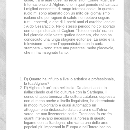
quale, tra le altre cose, ho recensito l’Estate Musicale
Internazionale di Alghero che in quel periodo richiamava
i migliori concertisti di rango internazionale. In questo
ruolo mi sono alternato con un mito del giornalismo
isolano che per ragioni di salute non poteva seguire
tutti i concerti, e che di li pochi anni ci avrebbe lasciati
: Aldo Cesaraccio. Nello stesso periodo ho collaborato
con un quindicinale di Cagliari. “Telecomando” era un
bel giornale dalla veste grafica ricercata, che non ha
conosciuto una lunga stagione editoriale. La radio e la
televisione – come l’apprendistato con la carta
stampata – sono state una parentesi molto piacevole,
che mi ha insegnato tanto.
D) Quanto ha influito a livello artistico e professionale,
la tua Alghero?
R) Alghero è un’isola nell’isola. Da alcuni anni sta
riallacciando quel filo culturale con la Sardegna. Il
senso di appartenenza alla cultura catalana, espressa
non di meno anche a livello linguistico, ha determinato
in modo involontario e quasi automatico un
atteggiamento distaccato dalla cultura e dall’etnia
sarda, se non lievemente ostile. Trent’anni fa ero fra
quanti ritenevano necessaria la ripresa di questo
legame con la Sardegna, che vanta una delle aree
popolari più importanti in Europa e nell’intero bacino