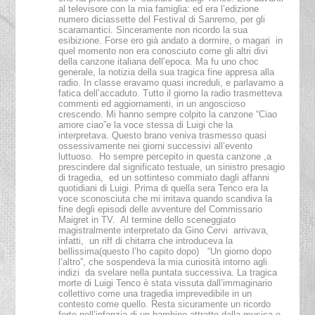
al televisore con la mia famiglia: ed era l’edizione
numero diciassette del Festival di Sanremo, per gli
scaramantici. Sinceramente non ricordo la sua
esibizione. Forse ero già andato a dormire, o magari in
quel momento non era conosciuto come gli altri divi
della canzone italiana dell’epoca. Ma fu uno choc
generale, la notizia della sua tragica fine appresa alla
radio. In classe eravamo quasi increduli, e parlavamo a
fatica dell’accaduto. Tutto il giorno la radio trasmetteva
commenti ed aggiornamenti, in un angoscioso
crescendo. Mi hanno sempre colpito la canzone “Ciao
amore ciao”e la voce stessa di Luigi che la
interpretava. Questo brano veniva trasmesso quasi
ossessivamente nei giorni successivi all’evento
luttuoso. Ho sempre percepito in questa canzone ,a
prescindere dal significato testuale, un sinistro presagio
di tragedia, ed un sottinteso commiato dagli affanni
quotidiani di Luigi. Prima di quella sera Tenco era la
voce sconosciuta che mi irritava quando scandiva la
fine degli episodi delle avventure del Commissario
Maigret in TV. Al termine dello sceneggiato
magistralmente interpretato da Gino Cervi arrivava,
infatti, un riff di chitarra che introduceva la
bellissima(questo l’ho capito dopo) “Un giorno dopo
l’altro”, che sospendeva la mia curiosità intorno agli
indizi da svelare nella puntata successiva. La tragica
morte di Luigi Tenco è stata vissuta dall’immaginario
collettivo come una tragedia imprevedibile in un
contesto come quello. Resta sicuramente un ricordo
forte nell’infanzia di un bambino attratto dalla musica e