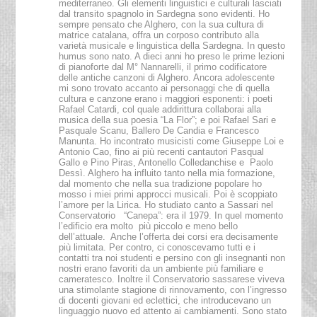
mediterraneo. Gli elementi linguistici e culturali lasciati
dal transito spagnolo in Sardegna sono evidenti. Ho
sempre pensato che Alghero, con la sua cultura di
matrice catalana, offra un corposo contributo alla
varietà musicale e linguistica della Sardegna. In questo
humus sono nato. A dieci anni ho preso le prime lezioni
di pianoforte dal M° Nannarelli, il primo codificatore
delle antiche canzoni di Alghero. Ancora adolescente
mi sono trovato accanto ai personaggi che di quella
cultura e canzone erano i maggiori esponenti: i poeti
Rafael Catardi, col quale addirittura collaborai alla
musica della sua poesia “La Flor”; e poi Rafael Sari e
Pasquale Scanu, Ballero De Candia e Francesco
Manunta. Ho incontrato musicisti come Giuseppe Loi e
Antonio Cao, fino ai più recenti cantautori Pasqual
Gallo e Pino Piras, Antonello Colledanchise e Paolo
Dessì. Alghero ha influito tanto nella mia formazione,
dal momento che nella sua tradizione popolare ho
mosso i miei primi approcci musicali. Poi è scoppiato
l’amore per la Lirica. Ho studiato canto a Sassari nel
Conservatorio “Canepa”: era il 1979. In quel momento
l’edificio era molto più piccolo e meno bello
dell’attuale. Anche l’offerta dei corsi era decisamente
più limitata. Per contro, ci conoscevamo tutti e i
contatti tra noi studenti e persino con gli insegnanti non
nostri erano favoriti da un ambiente più familiare e
cameratesco. Inoltre il Conservatorio sassarese viveva
una stimolante stagione di rinnovamento, con l’ingresso
di docenti giovani ed eclettici, che introducevano un
linguaggio nuovo ed attento ai cambiamenti. Sono stato