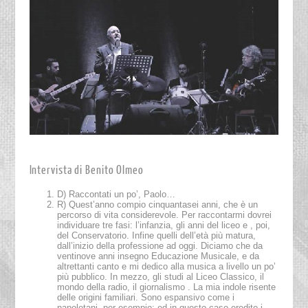
Intervista di Benito Olmeo
D) Raccontati un po’, Paolo…
R) Quest’anno compio cinquantasei anni, che è un
percorso di vita considerevole. Per raccontarmi dovrei
individuare tre fasi: l’infanzia, gli anni del liceo e , poi,
del Conservatorio. Infine quelli dell’età più matura,
dall’inizio della professione ad oggi. Diciamo che da
ventinove anni insegno Educazione Musicale, e da
altrettanti canto e mi dedico alla musica a livello un po’
più pubblico. In mezzo, gli studi al Liceo Classico, il
mondo della radio, il giornalismo . La mia indole risente
delle origini familiari. Sono espansivo come i
napoletani, per esempio: ed in questo caso eredito i