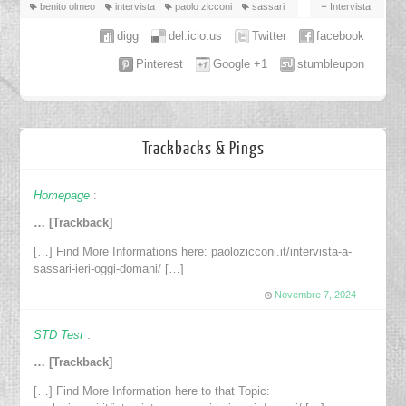
benito olmeo
intervista
paolo zicconi
sassari
Intervista
digg
del.icio.us
Twitter
facebook
Pinterest
Google +1
stumbleupon
Trackbacks & Pings
Homepage
:
… [Trackback]
[…] Find More Informations here: paolozicconi.it/intervista-a-
sassari-ieri-oggi-domani/ […]
Novembre 7, 2024
STD Test
:
… [Trackback]
[…] Find More Information here to that Topic: