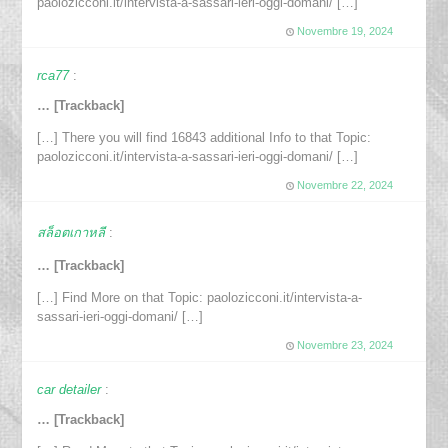
paolozicconi.it/intervista-a-sassari-ieri-oggi-domani/ […]
Novembre 19, 2024
rca77
:
… [Trackback]
[…] There you will find 16843 additional Info to that Topic:
paolozicconi.it/intervista-a-sassari-ieri-oggi-domani/ […]
Novembre 22, 2024
สล็อตเกาหลี
:
… [Trackback]
[…] Find More on that Topic: paolozicconi.it/intervista-a-
sassari-ieri-oggi-domani/ […]
Novembre 23, 2024
car detailer
:
… [Trackback]