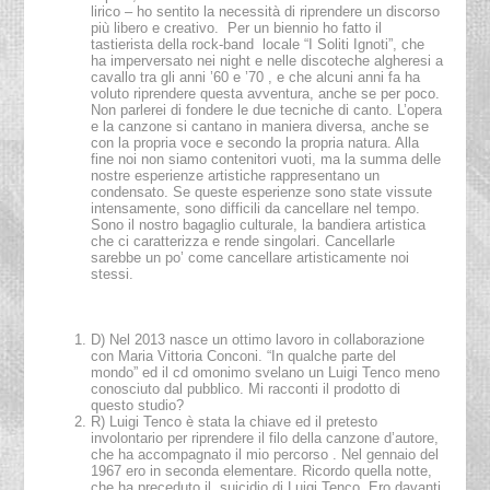
lirico – ho sentito la necessità di riprendere un discorso
più libero e creativo. Per un biennio ho fatto il
tastierista della rock-band locale “I Soliti Ignoti”, che
ha imperversato nei night e nelle discoteche algheresi a
cavallo tra gli anni ’60 e ’70 , e che alcuni anni fa ha
voluto riprendere questa avventura, anche se per poco.
Non parlerei di fondere le due tecniche di canto. L’opera
e la canzone si cantano in maniera diversa, anche se
con la propria voce e secondo la propria natura. Alla
fine noi non siamo contenitori vuoti, ma la summa delle
nostre esperienze artistiche rappresentano un
condensato. Se queste esperienze sono state vissute
intensamente, sono difficili da cancellare nel tempo.
Sono il nostro bagaglio culturale, la bandiera artistica
che ci caratterizza e rende singolari. Cancellarle
sarebbe un po’ come cancellare artisticamente noi
stessi.
D) Nel 2013 nasce un ottimo lavoro in collaborazione
con Maria Vittoria Conconi. “In qualche parte del
mondo” ed il cd omonimo svelano un Luigi Tenco meno
conosciuto dal pubblico. Mi racconti il prodotto di
questo studio?
R) Luigi Tenco è stata la chiave ed il pretesto
involontario per riprendere il filo della canzone d’autore,
che ha accompagnato il mio percorso . Nel gennaio del
1967 ero in seconda elementare. Ricordo quella notte,
che ha preceduto il suicidio di Luigi Tenco. Ero davanti