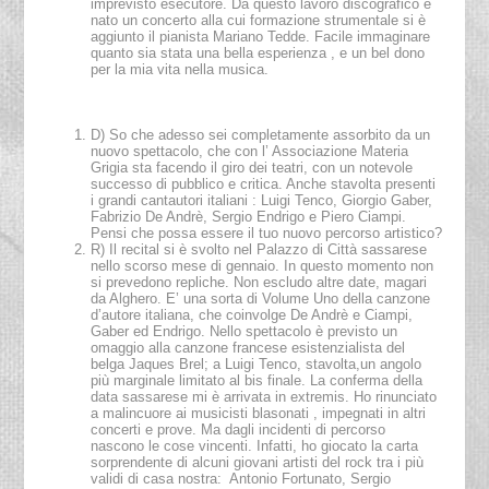
imprevisto esecutore. Da questo lavoro discografico è
nato un concerto alla cui formazione strumentale si è
aggiunto il pianista Mariano Tedde. Facile immaginare
quanto sia stata una bella esperienza , e un bel dono
per la mia vita nella musica.
D) So che adesso sei completamente assorbito da un
nuovo spettacolo, che con l’ Associazione Materia
Grigia sta facendo il giro dei teatri, con un notevole
successo di pubblico e critica. Anche stavolta presenti
i grandi cantautori italiani : Luigi Tenco, Giorgio Gaber,
Fabrizio De Andrè, Sergio Endrigo e Piero Ciampi.
Pensi che possa essere il tuo nuovo percorso artistico?
R) Il recital si è svolto nel Palazzo di Città sassarese
nello scorso mese di gennaio. In questo momento non
si prevedono repliche. Non escludo altre date, magari
da Alghero. E’ una sorta di Volume Uno della canzone
d’autore italiana, che coinvolge De Andrè e Ciampi,
Gaber ed Endrigo. Nello spettacolo è previsto un
omaggio alla canzone francese esistenzialista del
belga Jaques Brel; a Luigi Tenco, stavolta,un angolo
più marginale limitato al bis finale. La conferma della
data sassarese mi è arrivata in extremis. Ho rinunciato
a malincuore ai musicisti blasonati , impegnati in altri
concerti e prove. Ma dagli incidenti di percorso
nascono le cose vincenti. Infatti, ho giocato la carta
sorprendente di alcuni giovani artisti del rock tra i più
validi di casa nostra: Antonio Fortunato, Sergio