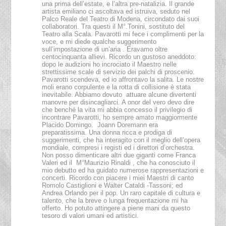
una prima dell’estate, e l’altra pre-natalizia. Il grande
artista emiliano ci ascoltava ed istruiva, seduto nel
Palco Reale del Teatro di Modena, circondato dai suoi
collaboratori. Tra questi il M°.Tonini, sostituto del
Teatro alla Scala. Pavarotti mi fece i complimenti per la
voce, e mi diede qualche suggerimento
sull’impostazione di un’aria . Eravamo oltre
centocinquanta allievi. Ricordo un gustoso aneddoto:
dopo le audizioni ho incrociato il Maestro nelle
strettissime scale di servizio dei palchi di proscenio.
Pavarotti scendeva, ed io affrontavo la salita. Le nostre
moli erano corpulente e la rotta di collisione è stata
inevitabile. Abbiamo dovuto attuare alcune divertenti
manovre per disincagliarci. A onor del vero devo dire
che benché la vita mi abbia concesso il privilegio di
incontrare Pavarotti, ho sempre amato maggiormente
Placido Domingo. Joann Doremann era
preparatissima. Una donna ricca e prodiga di
suggerimenti, che ha interagito con il meglio dell’opera
mondiale, compresi i registi ed i direttori d’orchestra.
Non posso dimenticare altri due giganti come Franca
Valeri ed il M°Maurizio Rinaldi , che ha conosciuto il
mio debutto ed ha guidato numerose rappresentazioni e
concerti. Ricordo con piacere i miei Maestri di canto
Romolo Castiglioni e Walter Cataldi -Tassoni; ed
Andrea Orlando per il pop. Un raro capitale di cultura e
talento, che la breve o lunga frequentazione mi ha
offerto. Ho potuto attingere a piene mani da questo
tesoro di valori umani ed artistici.