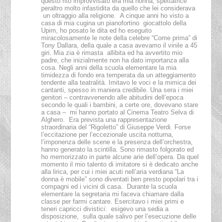
questo rito improvvisato era mia nonna, spettatrice
peraltro molto infastidita da quello che lei considerava
un oltraggio alla religione. A cinque anni ho visto a
casa di mia cugina un pianofortino giocattolo della
Upim, ho posato le dita ed ho eseguito
miracolosamente le note della celebre “Come prima” di
Tony Dallara, della quale a casa avevamo il vinile a 45
giri. Mia zia è rimasta allibita ed ha avvertito mio
padre, che inizialmente non ha dato importanza alla
cosa. Negli anni della scuola elementare la mia
timidezza di fondo era temperata da un atteggiamento
tendente alla teatralità. Imitavo le voci e la mimica dei
cantanti, spesso in maniera credibile. Una sera i miei
genitori – contravvenendo alle abitudini dell’epoca
secondo le quali i bambini, a certe ore, dovevano stare
a casa – mi hanno portato al Cinema Teatro Selva di
Alghero. Era prevista una rappresentazione
straordinaria del “Rigoletto” di Giuseppe Verdi. Forse
l’eccitazione per l’eccezionale uscita notturna,
l’imponenza delle scene e la presenza dell’orchestra,
hanno generato la scintilla. Sono rimasto folgorato ed
ho memorizzato in parte alcune arie dell’opera. Da quel
momento il mio talento di imitatore si è dedicato anche
alla lirica, per cui i miei acuti nell’aria verdiana “La
donna è mobile” sono diventati ben presto popolari tra i
compagni ed i vicini di casa. Durante la scuola
elementare la segretaria mi faceva chiamare dalla
classe per farmi cantare. Esercitavo i miei primi e
teneri capricci divistici: esigevo una sedia a
disposizione, sulla quale salivo per l’esecuzione delle