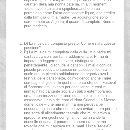
caratteri della mia nonna paterna. In altri momenti
sono invece chiuso e spigoloso,anche un po’
permaloso come l’altra componente ligure, che eredito
dalla famiglia di mia madre Se aggiungi che sono
sardo e nato ad Alghero, il quadro è completo. Sono un
puro meticcio.
D) La musica ti conquista presto. Come è nata questa
passione?
R) La musica mi conquista dalla culla. Mio padre mi
cantava canzoni per farmi addormentare. Prima di
imparare a leggere e scrivere, distinguevo
perfettamente i dischi delle canzoni. I miei giochi da
piccolo prevedevano spesso un palcoscenico, sul
quale ero un piccolo saltimbanco ed organizzavo i
festival delle canzonette, coinvolgendo anche i miei
compagni di giochi. In quel momento storico il Festival
di Sanremo era l’evento per eccellenza, e così mi
immaginavo cantante sopra un palco estemporaneo,
creato con mezzi di fortuna; ed ai miei piccoli amici
assegnavo il ruolo del coro di Nora Orlandi. La Messa
domenicale – che mia mamma non perdeva per
nessuna ragione e che non potevo evitare – era per me
una sorta di allestimento teatrale che mi divertivo a
riproporre nei giochi con gli amici, utilizzando la
consolle di casa. Il paramento sacro era la prima
tovaglia che mi capitava tra le mani. Unica “fedele”di