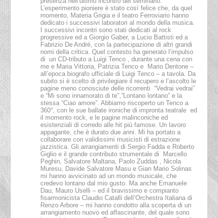
presenza nell’ultimo incontro del seminario.
L’esperimento pioniere è stato così felice che, da quel
momento, Materia Grigia e il teatro Ferroviario hanno
dedicato i successivi laboratori al mondo della musica.
I successivi incontri sono stati dedicati al rock
progressive ed a Giorgio Gaber, a Lucio Battisti ed a
Fabrizio De Andrè, con la partecipazione di altri grandi
nomi della critica. Quel contesto ha generato l’impulso
di un CD-tributo a Luigi Tenco , durante una cena con
me e Maria Vittoria, Patrizia Tenco e Mario Dentone –
all’epoca biografo ufficiale di Luigi Tenco – a tavola. Da
subito si è scelto di privilegiare il recupero e l’ascolto le
pagine meno conosciute delle ricorrenti “Vedrai vedrai”
e “Mi sono innamorato di te”,”Lontano lontano” e la
stessa “Ciao amore”. Abbiamo riscoperto un Tenco a
360°, con le sue ballate ironiche di impronta teatrale ed
il momento rock, e le pagine malinconiche ed
esistenziali di corredo alle hit più famose. Un lavoro
appagante, che è durato due anni. Mi ha portato a
collaborare con validissimi musicisti di estrazione
jazzistica. Gli arrangiamenti di Sergio Fadda e Roberto
Giglio e il grande contributo strumentale di Marcello
Peghin, Salvatore Maltana, Paolo Zuddas , Nicola
Muresu, Davide Salvatore Masu e Gian Mario Solinas
mi hanno avvicinato ad un mondo musicale, che
credevo lontano dal mio gusto. Ma anche Emanuele
Dau, Mauro Uselli – ed il bravissimo e compianto
fisarmonicista Claudio Catalli dell’Orchestra Italiana di
Renzo Arbore – mi hanno condotto alla scoperta di un
arrangiamento nuovo ed affascinante, del quale sono