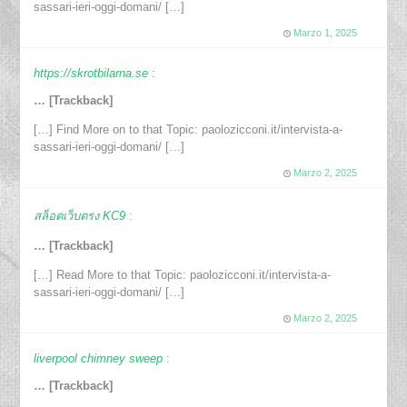
sassari-ieri-oggi-domani/ […]
Marzo 1, 2025
https://skrotbilarna.se
:
… [Trackback]
[…] Find More on to that Topic: paolozicconi.it/intervista-a-
sassari-ieri-oggi-domani/ […]
Marzo 2, 2025
สล็อตเว็บตรง KC9
:
… [Trackback]
[…] Read More to that Topic: paolozicconi.it/intervista-a-
sassari-ieri-oggi-domani/ […]
Marzo 2, 2025
liverpool chimney sweep
:
… [Trackback]