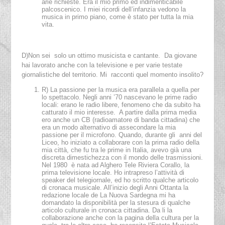
arie richieste. Era il mio primo ed indimenticabile
palcoscenico. I miei ricordi dell’infanzia vedono la
musica in primo piano, come è stato per tutta la mia
vita.
D)Non sei solo un ottimo musicista e cantante. Da giovane
hai lavorato anche con la televisione e per varie testate
giornalistiche del territorio. Mi racconti quel momento insolito?
R) La passione per la musica era parallela a quella per
lo spettacolo. Negli anni ’70 nascevano le prime radio
locali: erano le radio libere, fenomeno che da subito ha
catturato il mio interesse. A partire dalla prima media
ero anche un CB (radioamatore di banda cittadina) che
era un modo alternativo di assecondare la mia
passione per il microfono. Quando, durante gli anni del
Liceo, ho iniziato a collaborare con la prima radio della
mia città, che fu tra le prime in Italia, avevo già una
discreta dimestichezza con il mondo delle trasmissioni.
Nel 1980 è nata ad Alghero Tele Riviera Corallo, la
prima televisione locale. Ho intrapreso l’attività di
speaker del telegiornale, ed ho scritto qualche articolo
di cronaca musicale. All’inizio degli Anni Ottanta la
redazione locale de La Nuova Sardegna mi ha
domandato la disponibilità per la stesura di qualche
articolo culturale in cronaca cittadina. Da li la
collaborazione anche con la pagina della cultura per la