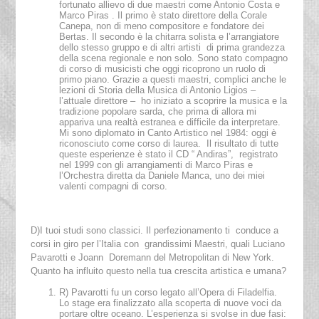
fortunato allievo di due maestri come Antonio Costa e
Marco Piras . Il primo è stato direttore della Corale
Canepa, non di meno compositore e fondatore dei
Bertas. Il secondo è la chitarra solista e l’arrangiatore
dello stesso gruppo e di altri artisti di prima grandezza
della scena regionale e non solo. Sono stato compagno
di corso di musicisti che oggi ricoprono un ruolo di
primo piano. Grazie a questi maestri, complici anche le
lezioni di Storia della Musica di Antonio Ligios –
l’attuale direttore – ho iniziato a scoprire la musica e la
tradizione popolare sarda, che prima di allora mi
appariva una realtà estranea e difficile da interpretare.
Mi sono diplomato in Canto Artistico nel 1984: oggi è
riconosciuto come corso di laurea. Il risultato di tutte
queste esperienze è stato il CD “ Andiras”, registrato
nel 1999 con gli arrangiamenti di Marco Piras e
l’Orchestra diretta da Daniele Manca, uno dei miei
valenti compagni di corso.
D)I tuoi studi sono classici. Il perfezionamento ti conduce a
corsi in giro per l’Italia con grandissimi Maestri, quali Luciano
Pavarotti e Joann Doremann del Metropolitan di New York.
Quanto ha influito questo nella tua crescita artistica e umana?
R) Pavarotti fu un corso legato all’Opera di Filadelfia.
Lo stage era finalizzato alla scoperta di nuove voci da
portare oltre oceano. L’esperienza si svolse in due fasi: