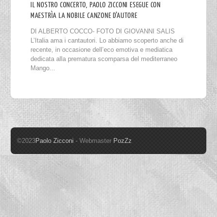
IL NOSTRO CONCERTO, PAOLO ZICCONI ESEGUE CON
MAESTRÌA LA NOBILE CANZONE D’AUTORE
DI ALBERTO COCCO- FOTO DI GIOVANNI SALIS
L’Italia ama i cantautori. Lo abbiamo scoperto anche di
recente, in occasione dell’eco emotiva e mediatica
dedicata alla prematura scomparsa del mediterraneo
Mango...
©2023
Paolo Zicconi
- Webmaster
PozZz